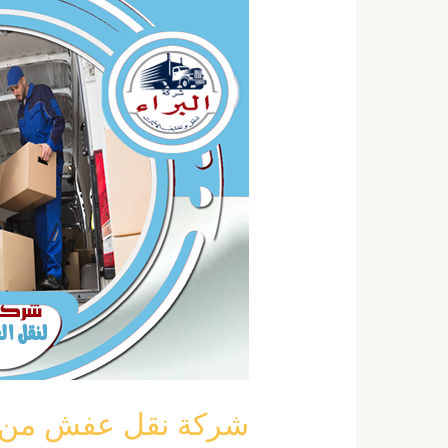
نقل
عفش
من
الرياض
الى
الحناكية
خصم
40
٪
0555792644
شركة نقل عفش من الرياض ا