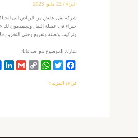
البراء
/
22 مايو، 2023
شركة نقل عفش من الرياض الى الحناكية
خبراء في عميلة النقل وسيقدمون لك خد
وتركيب وتعبئة وتفريغ وحتى التخزين فلا 
شارك الموضوع مع أصدقائك
Li
G
C
W
T
F
n
m
o
h
w
a
k
ai
p
at
itt
c
قراءة المزيد »
e
l
y
s
er
e
I
Li
A
b
n
n
p
o
k
p
o
k