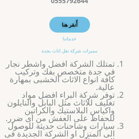
0555792644
أُنقر هنا
خدماتنا
مميزات شركة نقل اثاث بجدة
تمتلك الشركة افضل واشطر نجار
في جدة متخصص بفك وتركيب
كافة انواع الاثاث الخشبى بمهارة
عالية.
توفر شركة البراء افضل مواد
تغليف للاثاث مثل البابل والنايلون
واكياس البلاستيك والكراتين
للحفاظ على العفش من اى ضرر.
سيارات وشاحنات حديثة للوصول
الى المنزل او الشركة الجديدة فى