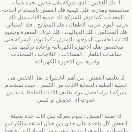
1-فك العفش : لدى شركة نقل عفش بجدة عماله
متخصصة ومدربه على كيفية فك العفش باستخدام أحدث
المعدات، كما توفر الشركة فك جميع الاثاث مثل فك
غرف النوم ،غرف الاطفال ، فك المطابخ ، فك الستائر ،
فك المجالس ، فك الدواليب ، فك غرف السفرة وجميع
الاثاث الخشبى الموجود بالمنزل ، كما توفر الشركة فنى
متخصص بفك الاجهزة الكهربائية واعادة تركيبها مثل
شاشات التلفاز ، الغسالات ، الثلاجات ، السخانات
وغيرها من الاجهزة الكهربائية.
2-تغليف العفش : من أهم الخطوات نقل العفش هى
عملية التغليف لحماية الاثاث من الكسر ، حيث تستخدم
شركة البراء افضل مواد تغليف الاثاث للحافظ عليه من
حدوث اى خدوش او كسر.
3- تعبئة العفش : تقوم شركة نقل اثاث جدة بتعبئة
العفش كل واحدة على حدى من خلال استخدامالكراتين
والصناديق والورق المقوى وغيره من المواد التى تحافظ