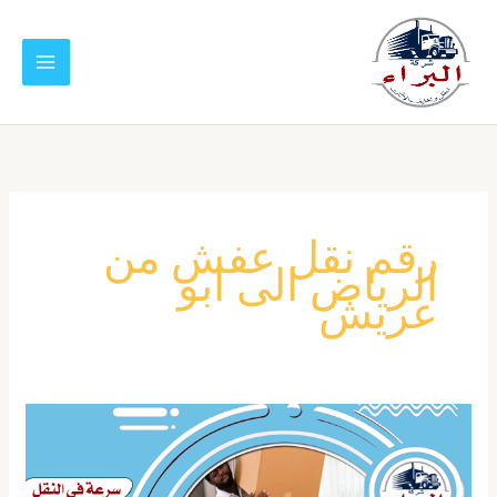
خطي
لى
لمحتوى
رقم نقل عفش من
الرياض الى ابو
عريش
شركة
نقل
عفش