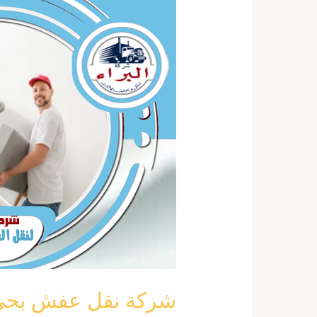
نقل
عفش
بحي
قرطبة
بالرياض
خصم
40
٪
نقل
اثاث
قرطبة
شركة نقل عفش بحي قرطبة بال