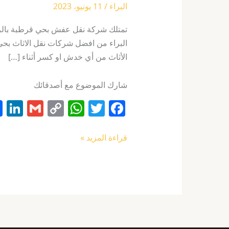
البراء
/
11 يونيو، 2023
تمتلك شركة نقل عفش بحي قرطبة بالري
البراء من افضل شركات نقل الاثاث بحي 
الأثاث من أي خدش او كسر أثناء […]
شارك الموضوع مع أصدقائك
Li
G
C
W
T
F
n
m
o
h
w
a
k
ai
p
at
itt
c
قراءة المزيد »
e
l
y
s
er
e
I
Li
A
b
n
n
p
o
k
p
o
k