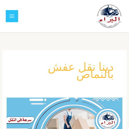
خطي
لى
لمحتوى
دينا نقل عفش
بالنماص
شركة
نقل
عفش
بالنماص