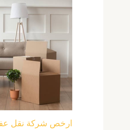
شركة
نقل
عفش
بجدة
حى
السنابل
0555792644
ارخص شركة نقل عفش بجدة