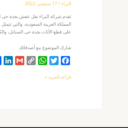
البراء
/
17 سبتمبر، 2022
تقدم شركة البراء نقل عفش بجدة حى ال
المملكة العربية السعودية، والتي تتمث
على قطع الأثاث بجدة حى السنابل، والكث
شارك الموضوع مع أصدقائك
Li
G
C
W
T
F
n
m
o
h
w
a
k
ai
p
at
itt
c
قراءة المزيد »
e
l
y
s
er
e
I
Li
A
b
n
n
p
o
k
p
o
k