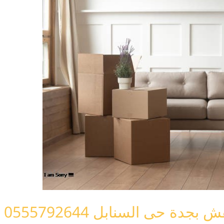
 حى السنابل 0555792644