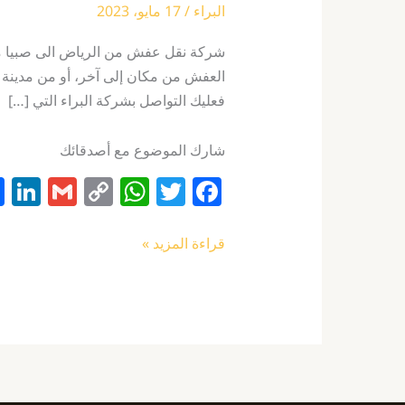
البراء
/
17 مايو، 2023
شركة نقل عفش من الرياض الى صبيا من
العفش من مكان إلى آخر، أو من مدينة 
فعليك التواصل بشركة البراء التي […]
شارك الموضوع مع أصدقائك
Li
G
C
W
T
F
n
m
o
h
w
a
k
ai
p
at
itt
c
قراءة المزيد »
e
l
y
s
er
e
I
Li
A
b
n
n
p
o
k
p
o
k