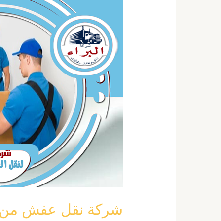
نقل
عفش
من
الرياض
الى
صبيا
خصم
40
٪
0555792644
شركة نقل عفش من الرياض ا