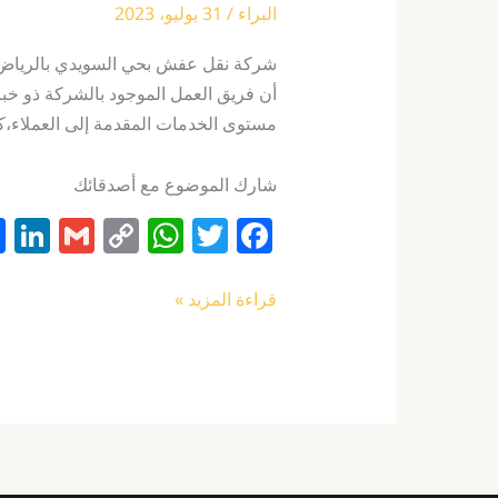
البراء
/
31 يوليو، 2023
شركة نقل عفش بحي السويدي بالرياض ت
أن فريق العمل الموجود بالشركة ذو خب
مستوى الخدمات المقدمة إلى العملاء،ك
شارك الموضوع مع أصدقائك
Li
G
C
W
T
F
n
m
o
h
w
a
k
ai
p
at
itt
c
قراءة المزيد »
e
l
y
s
er
e
I
Li
A
b
n
n
p
o
k
p
o
k