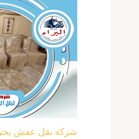
نقل
عفش
بحي
السويدي
بالرياض
خصم
40
٪
نقل
اثاث
السويدي
شركة نقل عفش بحي السويدي ب