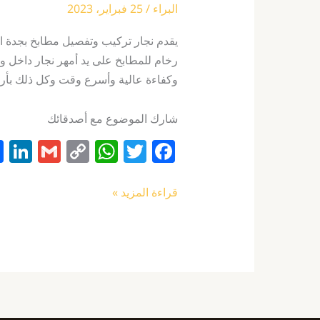
البراء
/
25 فبراير، 2023
يقدم نجار تركيب وتفصيل مطابخ بجدة ال
رخام للمطابخ على يد أمهر نجار داخل و
وكفاءة عالية وأسرع وقت وكل ذلك بأرخ
شارك الموضوع مع أصدقائك
Li
G
C
W
T
F
n
m
o
h
w
a
k
ai
p
at
itt
c
قراءة المزيد »
e
l
y
s
er
e
I
Li
A
b
n
n
p
o
k
p
o
k