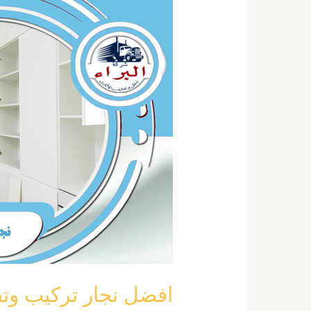
نجار
تركيب
وتفصيل
مطابخ
بجدة
خصم
40
٪
0555792644
افضل نجار تركيب وتفصيل مط