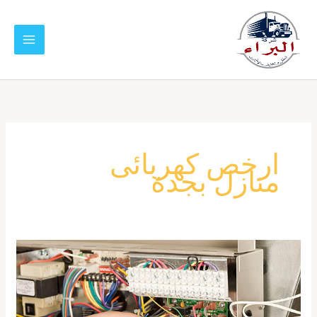
خطي
لى
لمحتوى
ارخص كهربائى
منازل بجدة
افضل
كهربائي
منازل
بجدة