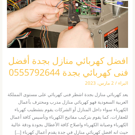
أفضل
فنى
كهربائي
بجدة
0555792644
افضل كهربائي منازل بجدة أفضل
فنى كهربائي بجدة 0555792644
البراء
/
2 مارس، 2023
يعد كهربائي منازل بجدة اشطر فنى كهربائي على مستوى المملكة
العربية السعودية فهو كهربائي منازل مدرب ومحترف بأعمال
الكهرباء سواء داخل المنازل أو الشركات يقوم بتشطيب كهرباء
للعقارات، كما يقوم بتركيب مفاتيح الكهرباء وتأسيس كافة أعمال
الكهرباء وصيانة الكهرباء واصلاح كافة الأعطال بجودة ودقة عالية
حيث انه افضل كهربائي منازل في جدة يقدم أعمال كهرباء […]