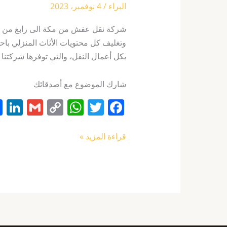
البراء
/
4 نوفمبر، 2023
شركة نقل عفش من مكة الى رابغ من أفض
وتغليف كل محتويات الأثاث المنزلي باح
بكل أعمال النقل، والتي توفرها شركتنا 
شارك الموضوع مع أصدقائك
Li
G
C
W
T
F
n
m
o
h
w
a
k
ai
p
at
itt
c
قراءة المزيد »
e
l
y
s
er
e
I
Li
A
b
n
n
p
o
k
p
o
k