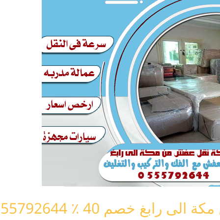
ابغ خصم 40 ٪ 0555792644