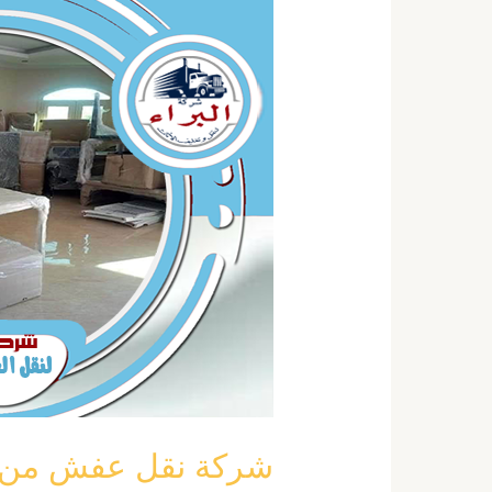
نقل
عفش
من
مكة
الى
رابغ
خصم
40
٪
0555792644
شركة نقل عفش من مكة الى ر