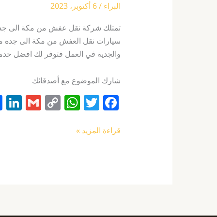
البراء
/
6 أكتوبر، 2023
تمتلك شركة نقل عفش من مكة الى جدة 
سيارات نقل العفش من مكة الى جده مجه
والجدية في العمل فتوفر لك افضل خدم
شارك الموضوع مع أصدقائك
Li
G
C
W
T
F
n
m
o
h
w
a
k
ai
p
at
itt
c
قراءة المزيد »
e
l
y
s
er
e
I
Li
A
b
n
n
p
o
k
p
o
k