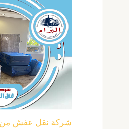
نقل
عفش
من
مكة
الى
جدة
خصم
40
٪
0555792644
شركة نقل عفش من مكة الى 