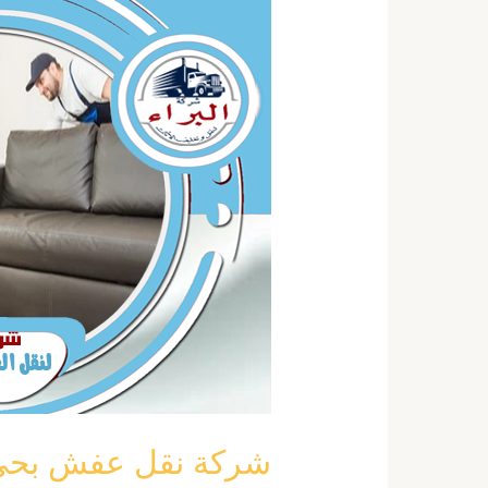
نقل
عفش
بحي
الريان
بالرياض
خصم
40
٪
0555792644
شركة نقل عفش بحي الريان 