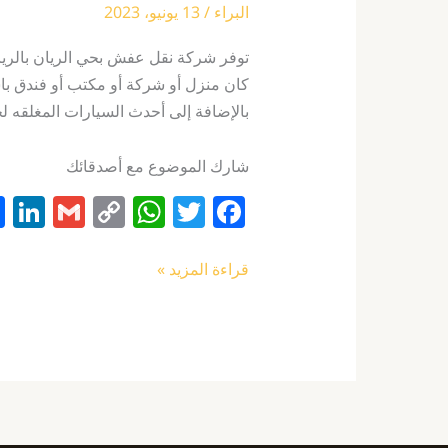
البراء
/
13 يونيو، 2023
توفر شركة نقل عفش بحي الريان بالرياض 
كان منزل أو شركة أو مكتب أو فندق ب
بالإضافة إلى أحدث السيارات المغلقه لح
شارك الموضوع مع أصدقائك
Li
G
C
W
T
F
n
m
o
h
w
a
k
ai
p
at
itt
c
قراءة المزيد »
e
l
y
s
er
e
I
Li
A
b
n
n
p
o
k
p
o
k