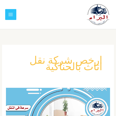
خطي
لى
لمحتوى
ارخص شركة نقل
اثاث بالحناكية
شركة
نقل
عفش
بالحناكية