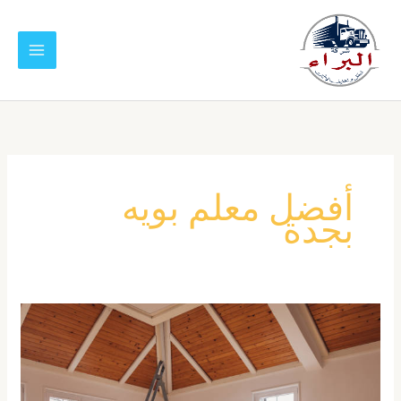
خطي
لى
لمحتوى
أفضل معلم بويه
بجدة
افضل
معلم
دهانات
جدة