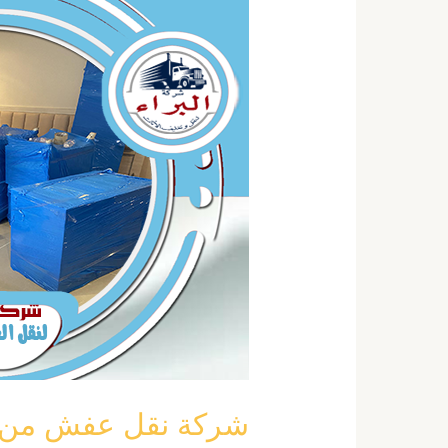
نقل
عفش
من
المدينة
الي
جدة
خصم
40
٪
0555792644
شركة نقل عفش من المدينة 