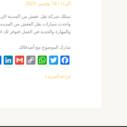
البراء
/
18 نوفمبر، 2023
‏تمتلك شركة نقل عفش من المدينة الي ج
واحدث سيارات نقل العفش من المدينه ا
والمهارة والجدية في العمل فتوفر لك 
شارك الموضوع مع أصدقائك
Li
G
C
W
T
F
n
m
o
h
w
a
k
ai
p
at
itt
c
قراءة المزيد »
e
l
y
s
er
e
I
Li
A
b
n
n
p
o
k
p
o
k