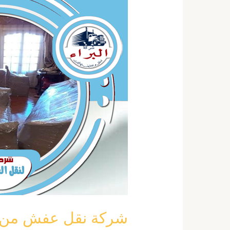
نقل
عفش
من
المدينة
الي
الليث
خصم
40
٪
0555792644
شركة نقل عفش من المدينة ا