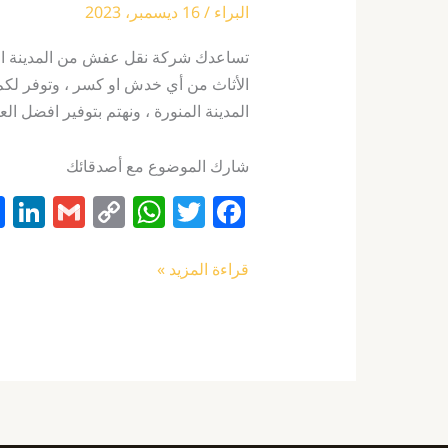
البراء
/
16 ديسمبر، 2023
تساعدك شركة نقل عفش من المدينة الي 
الأثاث من أي خدش او كسر ، وتوفر لكم
المدينة المنورة ، ونهتم بتوفير افضل الع
شارك الموضوع مع أصدقائك
Li
G
C
W
T
F
n
m
o
h
w
a
k
ai
p
at
itt
c
قراءة المزيد »
e
l
y
s
er
e
I
Li
A
b
n
n
p
o
k
p
o
k