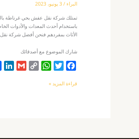
البراء
/
3 يونيو، 2023
تمتلك شركة نقل عفش بحي غرناطة بالر
باستخدام أحدث المعدات والأدوات الخاصه
الأثاث بمفردهم فنحن أفضل شركة نقل 
شارك الموضوع مع أصدقائك
Li
G
C
W
T
F
n
m
o
h
w
a
k
ai
p
at
itt
c
قراءة المزيد »
e
l
y
s
er
e
I
Li
A
b
n
n
p
o
k
p
o
k