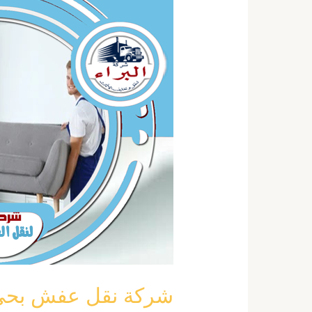
نقل
عفش
بحي
غرناطة
بالرياض
خصم
40
٪
نقل
اثاث
غرناطة
شركة نقل عفش بحي غرناطة با