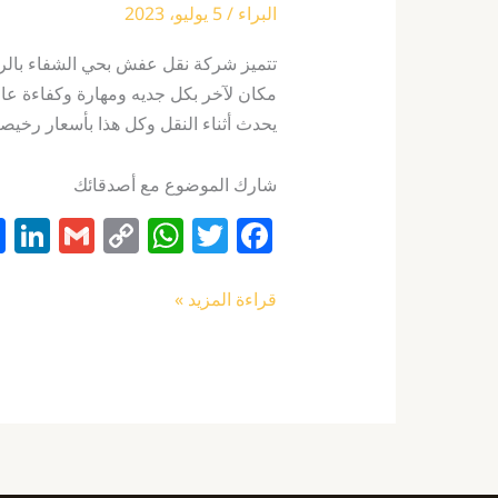
البراء
/
5 يوليو، 2023
تتميز شركة نقل عفش بحي الشفاء بالريا
مكان لآخر بكل جديه ومهارة وكفاءة عا
يحدث أثناء النقل وكل هذا بأسعار رخيص
شارك الموضوع مع أصدقائك
Li
G
C
W
T
F
n
m
o
h
w
a
k
ai
p
at
itt
c
قراءة المزيد »
e
l
y
s
er
e
I
Li
A
b
n
n
p
o
k
p
o
k