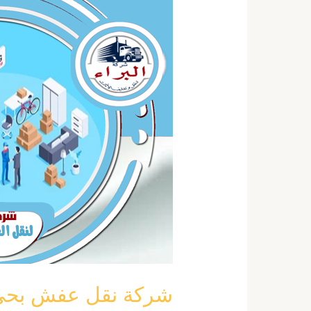
نقل
عفش
بحي
السلي
بالرياض
خصم
40
٪
0555792644
شركة نقل عفش بحي السلي ب