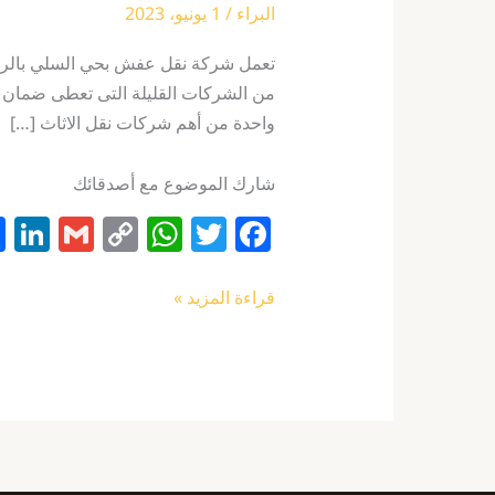
البراء
/
1 يونيو، 2023
تعمل شركة نقل عفش بحي السلي بالرياض 
من الشركات القليلة التى تعطى ضمان ع
واحدة من أهم شركات نقل الاثاث […]
شارك الموضوع مع أصدقائك
Li
G
C
W
T
F
n
m
o
h
w
a
k
ai
p
at
itt
c
قراءة المزيد »
e
l
y
s
er
e
I
Li
A
b
n
n
p
o
k
p
o
k