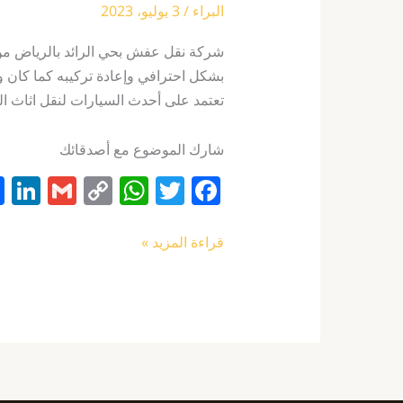
البراء
/
3 يوليو، 2023
شركة نقل عفش بحي الرائد بالرياض م
بشكل احترافي وإعادة تركيبه كما كان و
تعتمد على أحدث السيارات لنقل اثاث ال
شارك الموضوع مع أصدقائك
Li
G
C
W
T
F
n
m
o
h
w
a
k
ai
p
at
itt
c
قراءة المزيد »
e
l
y
s
er
e
I
Li
A
b
n
n
p
o
k
p
o
k