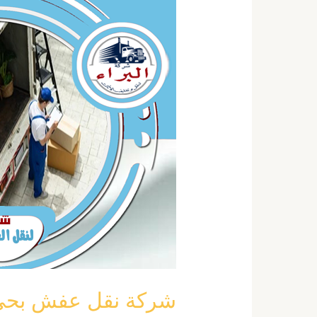
نقل
عفش
بحي
الرائد
بالرياض
خصم
40
٪
0555792644
شركة نقل عفش بحي الرائد ب