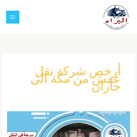
خطي
لى
لمحتوى
أرخص شركة نقل
عفش من مكة الى
جازان
شركة
نقل
عفش