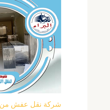
نقل
عفش
من
المدينة
الي
الخرج
خصم
40
٪
0555792644
شركة نقل عفش من المدينة 