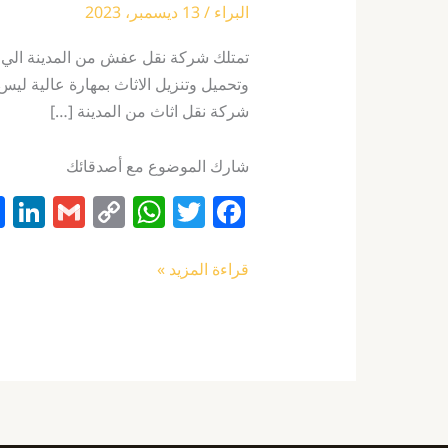
البراء
/
13 ديسمبر، 2023
تمتلك شركة نقل عفش من المدينة الي ا
وتحميل وتنزيل الاثاث بمهارة عالية ليس
شركة نقل اثاث من المدينة […]
شارك الموضوع مع أصدقائك
Li
G
C
W
T
F
n
m
o
h
w
a
k
ai
p
at
itt
c
قراءة المزيد »
e
l
y
s
er
e
I
Li
A
b
n
n
p
o
k
p
o
k