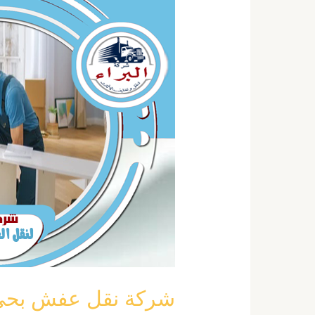
نقل
عفش
بحي
النخيل
بالرياض
خصم
40
٪
نقل
اثاث
النخيل
شركة نقل عفش بحي النخيل بال