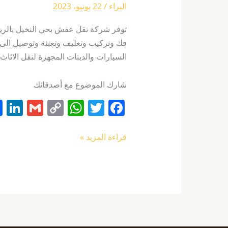
البراء
/
22 يونيو، 2023
توفر شركة نقل عفش بحي النخيل بالرياض
فك وتركيب وتغليف وتعبئة وتوصيل الى ا
السيارات والدينات المجهزة لنقل الاثا
شارك الموضوع مع أصدقائك
Li
G
C
W
T
F
n
m
o
h
w
a
k
ai
p
at
itt
c
قراءة المزيد »
e
l
y
s
er
e
I
Li
A
b
n
n
p
o
k
p
o
k