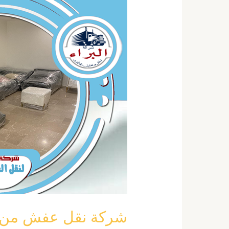
نقل
عفش
من
المدينة
الي
خميس
مشيط
خصم
40
٪
0555792644
شركة نقل عفش من المدين