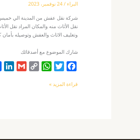
البراء
/
24 نوفمبر، 2023
شركة نقل عفش من المدينة الي خميس مش
نقل الأثاث منه والمكان المراد نقل الأث
وتغليف الاثاث والعفش وتوصيله بأمان 
شارك الموضوع مع أصدقائك
Li
G
C
W
T
F
n
m
o
h
w
a
k
ai
p
at
itt
c
قراءة المزيد »
e
l
y
s
er
e
I
Li
A
b
n
n
p
o
k
p
o
k