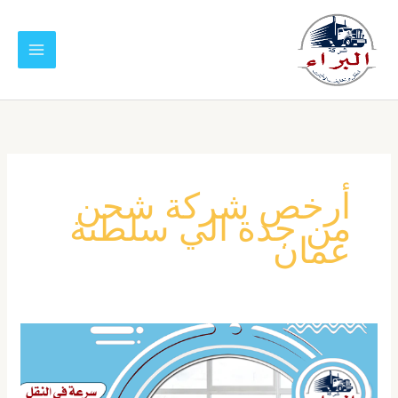
خطي
لى
لمحتوى
أرخص شركة شحن
من جدة الي سلطنة
عمان
شركة
شحن
من