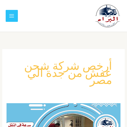
خطي
لى
لمحتوى
أرخص شركة شحن
عفش من جدة الي
مصر
شركة
شحن
عفش