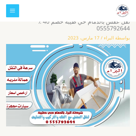
خطي
لى
لمحتوى
نقل عفش بالدمام حي طيبة خصم 40 ٪
0555792644
بواسطة
البراء
/
17 مارس، 2023