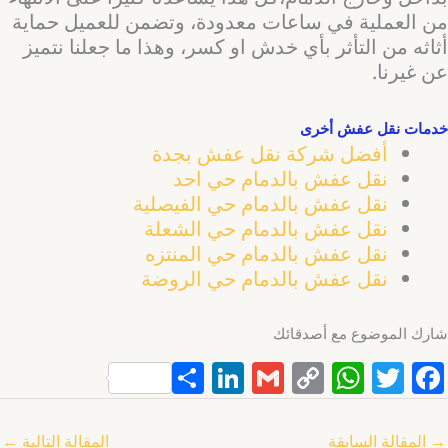
من العملية في ساعات معدودة، وتضمن للعميل حماية
أثاثه من التأثر بأي خدش او كسر، وهذا ما جعلنا نتميز
عن غيرنا.
خدمات نقل عفش أخرى
أفضل شركة نقل عفش بجدة
نقل عفش بالدمام حي احد
نقل عفش بالدمام حي الفيصلية
نقل عفش بالدمام حي الشعلة
نقل عفش بالدمام حي المنتزه
نقل عفش بالدمام حي الروضة
شارك الموضوع مع أصدقائك
S
Li
G
C
W
T
F
h
n
m
o
h
w
a
ar
k
ai
p
at
itt
c
→
المقالة السابقة
المقالة التالية
←