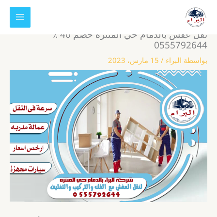
خطي
لى
لمحتوى
نقل عفش بالدمام حي المنتزه خصم 40 ٪
0555792644
بواسطة
البراء
/
15 مارس، 2023