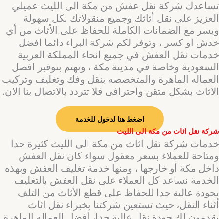
تساعدك شركة نقل عفش من مكة الى الليث عميلي
العزيز على نقل أثاثك وجميع منقولاتك بكل سهولة
ويسر مع الضمانات الكاملة للحفاظ على الأثاث من أي
خدش او كسر ، وتوفر لكم شركة البراء دائما افضل
خدمات نقل العفش في جميع انحاء المملكة العربية
السعودية وخاصة في مدينة مكة ، ونهتم بتوفير افضل
العماله الماهرة والمتخصصه بنقل وفك وتغليف وتركيب
الاثاث بشكل متقن واحترافى فلا تتردد بالاتصال بنا الان.
اضغط هنا لدخول للخدمة
شركة نقل اثاث من مكة الى الليث
خدمات شركة نقل اثاث من مكة الى الليث كثيرة جدا
ومتاحة للعملاء بسعر معقول سواء كان نقل العفش
داخل مكة أو خارجها ، ومنها خدمة تغليف العفش وبهذه
الخدمة نساعد كل العملاء على نقل العفش بالتغليف
بجودة عالية جدا للحفاظ على قطع الأثاث من التلف
أثناء النقل، حيث تستعين شركتنا بخبراء نقل اثاث
يقدمون لك جودة نقل عالية جدا، أفضل العماله الماهرة