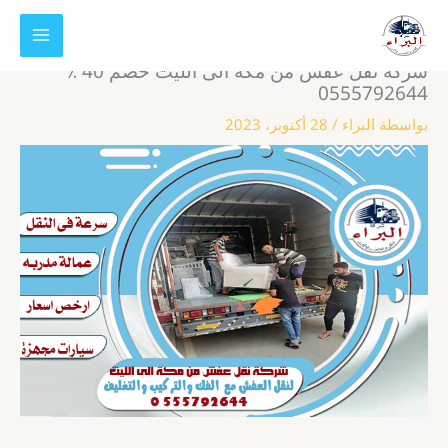
خطي
لى
لمحتوى
شركة نقل عفش من مكة الى الليث خصم 40 ٪
0555792644
بواسطة
البراء
/
28 أكتوبر، 2023