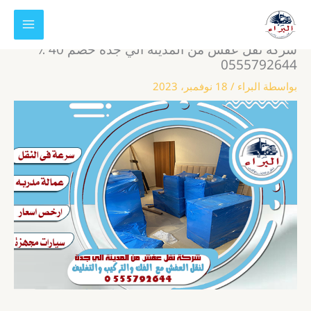
خطي
لى
لمحتوى
شركة نقل عفش من المدينة الي جدة خصم 40 ٪
0555792644
بواسطة
البراء
/
18 نوفمبر، 2023