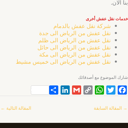
بنا الان.
خدمات نقل عفش أخرى
شركة نقل عفش بالدمام
نقل عفش من الرياض الى جدة
نقل عفش من الرياض الى ظلم
نقل عفش من الرياض الى حائل
نقل عفش من الرياض الى مكة
نقل عفش من الرياض الى خميس مشيط
شارك الموضوع مع أصدقائك
S
Li
G
C
W
T
F
h
n
m
o
h
w
a
ar
k
ai
p
at
itt
c
→
المقالة السابقة
المقالة التالية
←
e
e
l
y
s
er
e
dI
Li
A
b