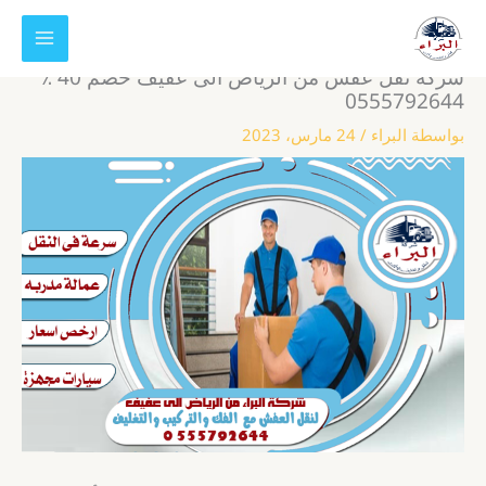
خطي
لى
لمحتوى
شركة نقل عفش من الرياض الى عفيف خصم 40 ٪
0555792644
بواسطة
البراء
/
24 مارس، 2023