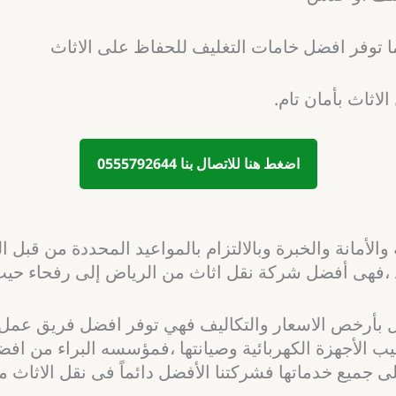
 توفر افضل خامات التغليف للحفاظ على الاثاث
اثاث بأمان تام.
اضغط هنا للاتصال بنا 0555792644
الأمانة والخبرة وبالالتزام بالمواعيد المحددة من قبل
،فهى أفضل شركة نقل اثاث من الرياض إلى رفحاء حيث ي
ل بأرخص الاسعار والتكاليف فهي توفر افضل فريق عم
الأجهزة الكهربائية وصيانتها ،فمؤسسه البراء من افض
لخصومات والعروض لعملائها الكرام تصل40% على جميع خدماتها فشركتنا الأفضل د