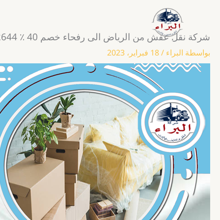
خطي
لى
لمحتوى
شركة نقل عفش من الرياض الى رفحاء خصم 40 ٪ 0555792644
شركة نقل وتغليف العفش
بواسطة
البراء
/
18 فبراير، 2023