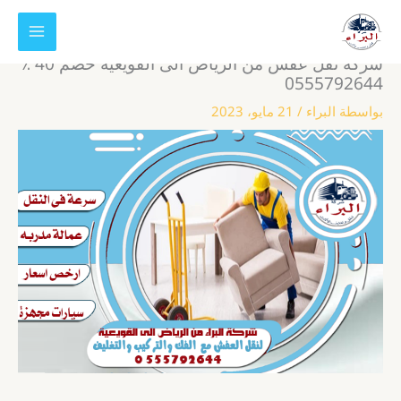
خطي
لى
لمحتوى
شركة نقل عفش من الرياض الى القويعية خصم 40 ٪
0555792644
بواسطة
البراء
/
21 مايو، 2023