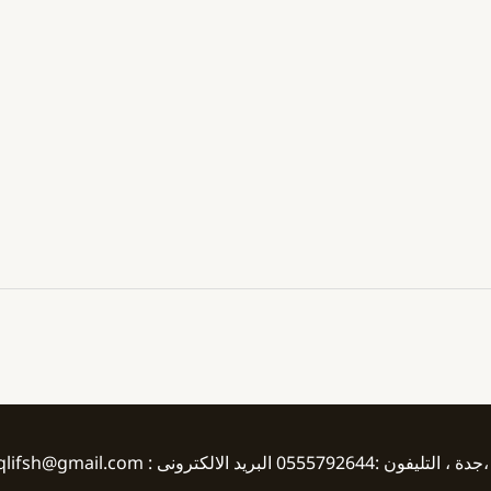
ريد الالكترونى : albracompnynqlifsh@gmail.com