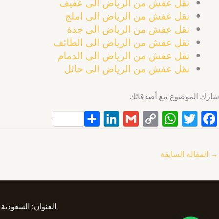
نقل عفش من الرياض الى عفيف
نقل عفش من الرياض الى املج
نقل عفش من الرياض الى جدة
نقل عفش من الرياض الى الطائف
نقل عفش من الرياض الى الدمام
نقل عفش من الرياض الى حائل
شارك الموضوع مع أصدقائك
S
Li
G
C
W
T
F
h
n
m
o
h
w
a
ar
k
ai
p
at
itt
c
→
المقالة السابقة
e
e
l
y
s
er
e
dI
Li
A
b
n
n
p
o
العنوان: السعودية ،جدة ، التليفون :0555792644 الب
k
p
o