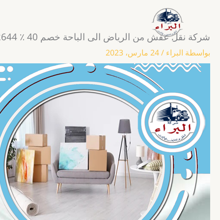
خطي
لى
لمحتوى
شركة نقل عفش من الرياض الى الباحة خصم 40 ٪ 0555792644
شركة نقل وتغليف العفش
بواسطة
البراء
/
24 مارس، 2023