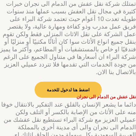
تمتلك شركة نقل عفش من الدمام الى نجران خبرات
كثيرة في مجال نقل العفش بسبب عملها منذ سنوات
طويله تعدت 10 أعوام حيث تعتمد شركة البراء على
فريق عمل مدرب وذو كفاءة ومهارة عالية، ولا يقتصر
عمل الشركة على نقل الاثاث المنزلى فقط ولكن تقوم
بنقل جميع انواع الأثاث سوا كان أثاثًا مكتبيًا أو منزليًا أو
فندقيًا او خاص بالمستشفيات أو المطاعم، وأكثر ما يميز
شركة البراء ان أسعارها في متناول الجميع على الرغم
من جودة الخدمات التي تقدمها فلا تتردد عميلي العزيز
بالاتصال بنا الان.
اضغط هنا لدخول للخدمة
نقل عفش من الدمام الى نجران
دائما ما يشعر الإنسان بالقلق عند التفكير بالانتقال خوفا
منه على الأثاث من الإصابة بالكسر أو التلف ولكن
عميلي العزيز مع شركة البراء تستطيع نقل عفشك من
الدمام الى نجران والى أى مدينة أخرى بالمملكة
العربية السعودية بكل سهولة ودون إلحاق اثاثك اي