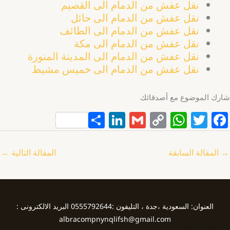
نقل عفش من الدمام الى القصيم
نقل عفش من الدمام الى حائل
نقل عفش من الدمام الى الطائف
نقل عفش من الدمام الى مكة
نقل عفش من الدمام الى المدينة المنورة
نقل عفش من الدمام الى خميس مشيط
شارك الموضوع مع أصدقائك
S
Li
G
C
W
T
F
h
n
m
o
h
w
a
ar
k
ai
p
at
itt
c
→
المقالة السابقة
المقالة التالية
←
e
e
l
y
s
er
e
dI
Li
A
b
n
n
p
o
العنوان: السعودية ،جدة ، التليفون :0555792644 البريد الالكترونى :
k
p
o
albracompnynqlifsh@gmail.com