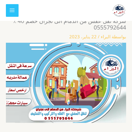
خطي
لى
لمحتوى
شركة نقل عفش من الدمام الى نجران خصم 40 ٪
0555792644
بواسطة
البراء
/
22 يناير، 2023