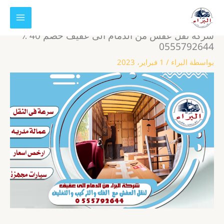
خطي
لى
لمحتوى
شركة نقل عفش من الدمام الى عفيف خصم 40 ٪
0555792644
بواسطة
البراء
/
1 فبراير، 2023