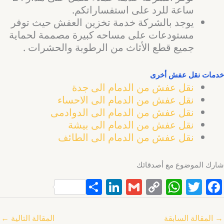
ساعة للرد على استفساراتكم.
يوجد بالشركة خدمة تخزين العفش حيث توفر
مستودعات على مساحه كبيرة مصممة لحماية
جميع قطع الأثاث من الرطوبة والحشرات .
خدمات نقل عفش أخرى
نقل عفش من الدمام الى جدة
نقل عفش من الدمام الى الاحساء
نقل عفش من الدمام الى الدوادمى
نقل عفش من الدمام الى بيشة
نقل عفش من الدمام الى الطائف
شارك الموضوع مع أصدقائك
S
Li
G
C
W
T
F
h
n
m
o
h
w
a
ar
k
ai
p
at
itt
c
→
المقالة السابقة
المقالة التالية
←