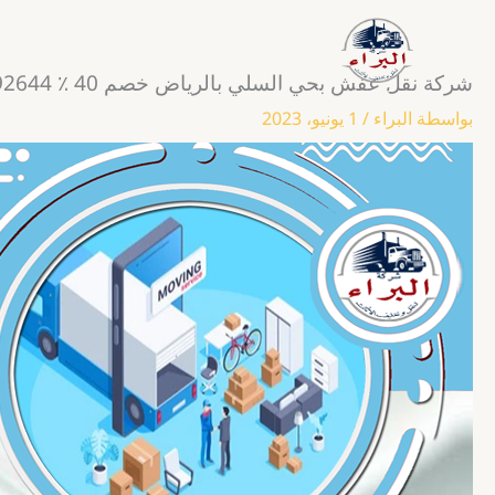
خطي
لى
لمحتوى
شركة نقل عفش بحي السلي بالرياض خصم 40 ٪ 0555792644
شركة نقل وتغليف العفش
بواسطة
البراء
/
1 يونيو، 2023