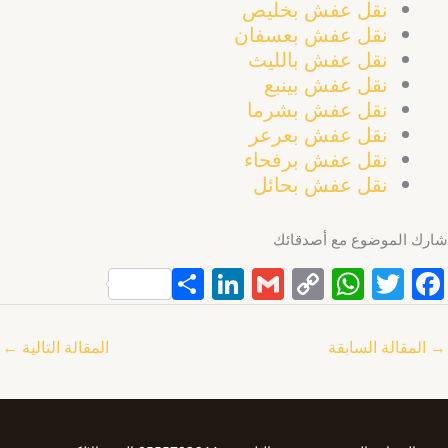
نقل عفش بخليص
نقل عفش بعسفان
نقل عفش بالليث
نقل عفش بينبع
نقل عفش
بشرما
نقل عفش بعرعر
نقل عفش برفحاء
نقل عفش بحائل
شارك الموضوع مع أصدقائك
S
Li
G
C
W
T
F
h
n
m
o
h
w
a
ar
k
ai
p
at
itt
c
→
المقالة السابقة
المقالة التالية
←
e
e
l
y
s
er
e
dI
Li
A
b
n
n
p
o