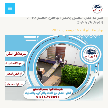
خطي
لى
لمحتوى
شركة نقل عفش بحفر الباطن خصم 40 ٪
0555792644
بواسطة
البراء
/
16 ديسمبر، 2022