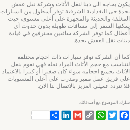
يكون بحاجه الى دينا لنقل الأثاث وشركة نقل عفش
بجدة حى البغدادية الشرقية توفر أسطول من السيارات
المغلقة والحديثة والمجهزة على أعلى مستوى، حيث
يمكنها السفر إلى مسافات طويلة بدون حدوث أي
أعطال كما توفر الشركة سائقين محترفين في قيادة
دينات نقل العفش بجدة.
كما أن الشركة توفر سيارات ذات احجام مختلفه
لتتناسب مع حجم الأثاث المراد نقله فهي تقوم بنقل
الاثاث بجميع احجامه سواء كان صغيرا أو كبيرا بالاعتماد
على فريق عمل مميز ومدرب على أعلى المستويات
فلا تتردد عميلي العزيز بالاتصال بنا الان.
شارك الموضوع مع أصدقائك
S
Li
G
C
W
T
F
h
n
m
o
h
w
a