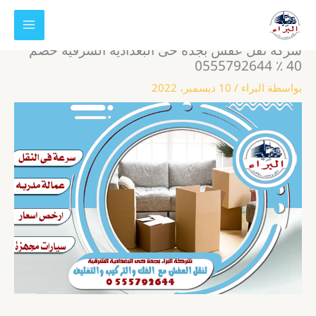
خطي
لى
لمحتوى
شركة نقل عفش بجدة حى البغدادية الشرقية خصم
40 ٪ 0555792644
بواسطة
البراء
/
10 ديسمبر، 2022