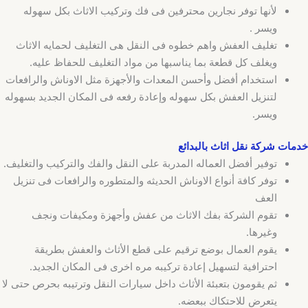
لأنها توفر نجارين محترفين فى فك وتركيب الاثاث بكل سهوله
ويسر .
تغليف العفش واهم خطوه فى النقل هى التغليف لحمايه الاثاث
ويغلف كل قطعة بما يناسبها من مواد التغليف للحفاظ عليه.
استخدام أفضل وأحسن المعدات والأجهزة مثل الاوناش والرافعات
لتنزيل العفش بكل سهوله وإعادة رفعه فى المكان الجديد بسهوله
ويسر.
خدمات شركة نقل اثاث بالبدائع
توفير أفضل العماله المدربة على النقل والفك والتركيب والتغليف.
توفر كافة أنواع الاوناش الحديثه والمتطوره والرافعات فى تنزيل
العف
تقوم الشركة بفك الاثاث من عفش وأجهزة ومكيفات ونجف
وغيرها.
يقوم العمال بوضع ترقيم على قطع الأثاث والعفش بطريقة
احترافية لتسهيل إعادة تركيبه مره اخرى فى المكان الجديد.
ثم يقومون بتعبئة الأثاث داخل سيارات النقل وترتيبه بحرص حتى لا
يتعرض للاحتكاك ببعضه.