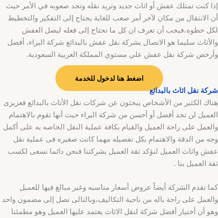
إذا كنت تمتلك عفش أو اثاث جديد وتريد نقله وتجد صعوبه في الأمر حيث
أن الانتقال من مكان لآخر أمر صعب للغاية يحتاج إلى التفكير والتخطيط
لكل خطوه،فيجب أن تعرف ان كل ما تحتاج إلى فعله ليصل العفش
والأثاث سليما هو الاتصال بشركة نقل عفش بالبدائع شركة البراء، أفضل
وأرخص شركة نقل عفش علي مستوي المملكة العربية السعودية.
اضغط هنا لدخول للخدمة
شركة نقل اثاث بالبدائع
هناك الكثير من الأشخاص يبحثون عن شركات نقل الأثاث بالبدائع فعزيزى
العميل لن تجد أفضل أو أحسن من شركة البراء حيث أنها تقوم بالاهتمام
والعمل على راحة العميل والقيام بكافة عملية النقل الخاصه به على أكمل
وجه من الدقة والاهتمام بكل تفصيله مهما كانت صغيره فى عملية نقل
عفش واثاث العميل لنؤكد ثقة العميل بشركتنا فنحن دائما نسعى لكسب
ثقة العميل بنا .
كما تقدم الشركة أيضاً عروض أسعار مناسبه وغير مبالغ فيها للعميل
والعمل على راحة باله من ناحية التكاليف،وبالتالى تصل إلى مضمون واحد
وهو أن أختيار أفضل شركة لنقل الاثاث يعتمد عليها العميل وهو مطمئنا