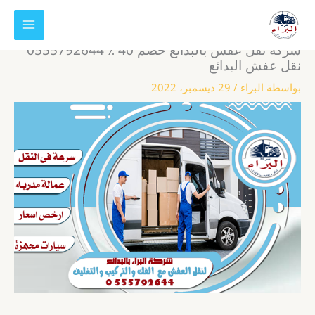
خطي
لى
لمحتوى
شركة نقل عفش بالبدائع خصم 40 ٪ 0555792644
نقل عفش البدائع
بواسطة
البراء
/
29 ديسمبر، 2022