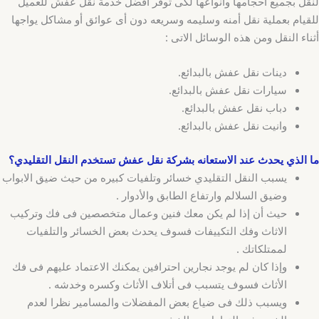
لنقل بجميع أحجامها وأنواعها لكى توفر أفضل خدمة نقل عفش للعميل
للقيام بعملية نقل أمنه وسليمه وسريعه دون أى عوائق أو مشاكل يواجها
أثناء النقل ومن هذه الوسائل الاتى :
دينات نقل عفش بالبدائع.
سيارات نقل عفش بالبدائع.
دباب نقل عفش بالبدائع.
وانيت نقل عفش بالبدائع.
ما الذي يحدث عند الاستعانه بشركة نقل عفش تستخدم النقل التقليدي؟
يسبب النقل التقليدي خسائر وتلفيات كبيره من حيث ضيق الابواب
وضيق السلالم وارتفاع الطابق والأدوار .
حيث أن إذا لم يكن معك فنين وعمال متخصصين فى فك وتركيب
الاثاث وفك التكييفات فسوف يحدث بعض الخسائر والتلفيات
لممتلكاتك .
وإذا كان لم يوجد نجارين احترافين يمكنك الاعتماد عليهم فى فك
الأثاث فسوف يتسبب فى أتلاف الأثاث وكسره وخدشه .
‏ويسبب ذلك فى ضياع بعض المفضلات والمسامير نظرا لعدم