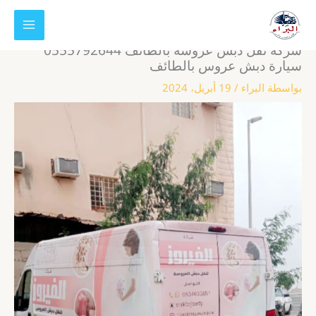
خطي
لى
لمحتوى
شركة نقل دبش عروسة بالطائف 0555792644
سيارة دبش عروس بالطائف
بواسطة
البراء
/
19 أبريل، 2024