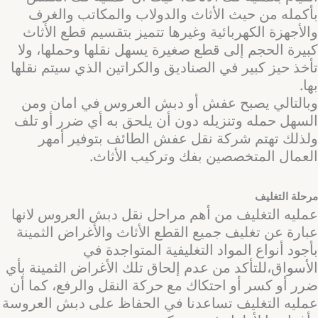
بأكمله من حيث الأثاث والدولاب والمكاتب والغرف
والأجهزة الكهربائية وغيرها تتميز بتقسيم قطع الأثاث
كبيرة الحجم إلى قطع صغيرة يسهل نقلها وحملها، ولا
تأخذ حيز كبير في الصناديق والكراتين الذي سيتم نقلها
بها.
وبالتالي يصبح عفش أو دبش العروس في امان ومن
السهل حمله وتنزيله دون أن يلحق به أي ضرر أو تلف
ولذلك تهتم شركة نقل عفش الطائف بتوفير أمهر
العمال المتخصصين بفك وتركيب الأثاث.
مرحلة التغليف
عمليه التغليف من أهم مراحل نقل دبش العروس لانها
عبارة عن تغليف جميع القطع الأثاث والأغراض الثمينة
بأجود أنواع المواد التغليفية المتواجدة في
الأسواق،للتأكد من عدم إلحاق تلك الأغراض الثمينة بأي
ضرر أو كسر أو احتكاك مع حركة النقل والرفع، كما أن
عمليه التغليف تساعدنا في الحفاظ على دبش العروسة