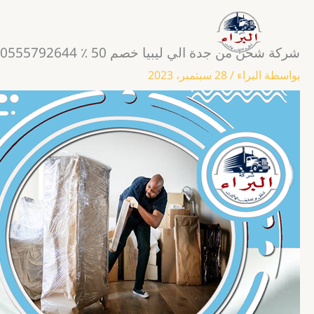
خطي
لى
لمحتوى
شركة شحن من جدة الي ليبيا خصم 50 ٪ 0555792644
شركة نقل وتغليف العفش
بواسطة
البراء
/
28 سبتمبر، 2023