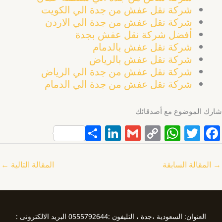
شركة نقل عفش من جدة الي الكويت
شركة نقل عفش من جدة الي الاردن
أفضل شركة نقل عفش بجدة
شركة نقل عفش بالدمام
شركة نقل عفش بالرياض
شركة نقل عفش من جدة الي الرياض
شركة نقل عفش من جدة الي الدمام
شارك الموضوع مع أصدقائك
S
Li
G
C
W
T
F
h
n
m
o
h
w
a
ar
k
ai
p
at
itt
c
→
المقالة السابقة
المقالة التالية
←
e
e
l
y
s
er
e
dI
Li
A
b
n
n
p
o
العنوان: السعودية ،جدة ، التليفون :0555792644 البريد الالكترونى :