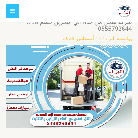
خطي
لى
لمحتوى
شركة شحن من جدة الي البحرين خصم 50 ٪
0555792644
بواسطة
البراء
/
17 أغسطس، 2023