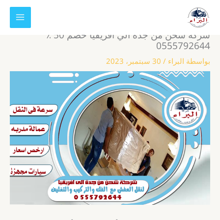
خطي
لى
لمحتوى
شركة شحن من جدة الي أفريقيا خصم 50 ٪
0555792644
بواسطة
البراء
/
30 سبتمبر، 2023