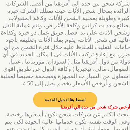
شركة شحن من جدة الي أفريقيا من أفضل الشركات
الرائدة بمجال شحن الأثاث حيث تمتلك الشركة خبرة
كبيرة وطويلة بعملية الشحن للأثاث وكافة المنقولات
بضائع معدات كراتين وكافة الأغراض، وتتم عملية النقل
وشحن الاثاث على يد أفضل فريق عمل ذو خبرة وكفاءة
عالية في شحن الأثاث، يقوم بفك الأثاث وتغليفه بأجود
خامات التغليف للحفاظ عليه خلال فترة الشحن من أي
ضرر، مع إعادة تركيب الأثاث فى المكان الجديد في أي
دولة من دول أفريقيا مثل (السودان، موريتانيا ، غينيا،
الصومال، مالي، نيجيريا ) وكافة الدول عن طريق اقوي
اسطول من السيارات المجهزة ومصممة خصيصاً لعملية
الشحن وبأرخص الأسعار بخصم يصل إلى 50 ٪.
اضغط هنا لدخول للخدمة
أرخص شركة شحن من جدة الي أفريقيا
يبحث الكثير عن شركات شحن تكون أسعارها رخيصة،
وفي الوقت نفسه تكون خدماتها عالية الجودة لكي يتم
التواصل معها، ابشرك عميلي العزيز كل ما تبحث عنه