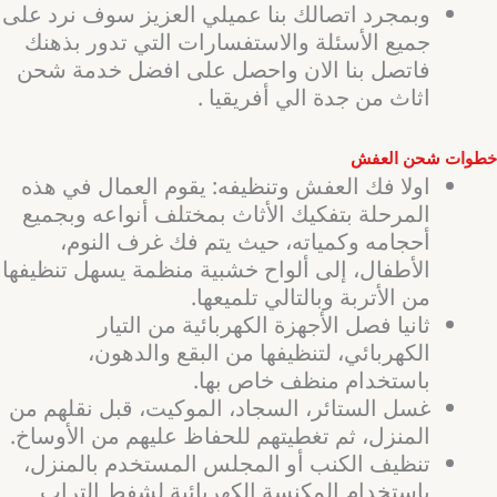
وبمجرد اتصالك بنا عميلي العزيز سوف نرد على
جميع الأسئلة والاستفسارات التي تدور بذهنك
فاتصل بنا الان واحصل على افضل خدمة شحن
اثاث من جدة الي أفريقيا .
خطوات شحن العفش
اولا فك العفش وتنظيفه: يقوم العمال في هذه
المرحلة بتفكيك الأثاث بمختلف أنواعه وبجميع
أحجامه وكمياته، حيث يتم فك غرف النوم،
الأطفال، إلى ألواح خشبية منظمة يسهل تنظيفها
من الأتربة وبالتالي تلميعها.
ثانيا فصل الأجهزة الكهربائية من التيار
الكهربائي، لتنظيفها من البقع والدهون،
باستخدام منظف خاص بها.
غسل الستائر، السجاد، الموكيت، قبل نقلهم من
المنزل، ثم تغطيتهم للحفاظ عليهم من الأوساخ.
تنظيف الكنب أو المجلس المستخدم بالمنزل،
باستخدام المكنسة الكهربائية لشفط التراب