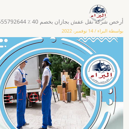
خطي
لى
لمحتوى
أرخص شركة نقل عفش بجازان بخصم 40 ٪ 0555792644
شركة نقل وتغليف العفش
بواسطة
البراء
/
14 نوفمبر، 2022